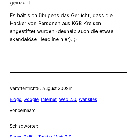
gemacht…
Es hält sich übrigens das Gerücht, dass die
Hacker von Personen aus KGB Kreisen
angestiftet wurden (deshalb auch die etwas
skandalöse Headline hier). ;)
Veröffentlicht
8. August 2009
in
Blogs
, 
Google
, 
Internet
, 
Web 2.0
, 
Websites
von
bernhard
Schlagwörter:
Blogs
, 
Politik
, 
Twitter
, 
Web 2.0