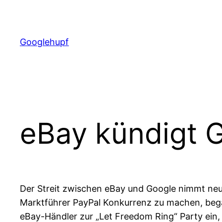
Zum
Inhalt
springen
Googlehupf
eBay kündigt G
Der Streit zwischen eBay und Google nimmt ne
Marktführer PayPal Konkurrenz zu machen, bega
eBay-Händler zur „Let Freedom Ring“ Party ein,