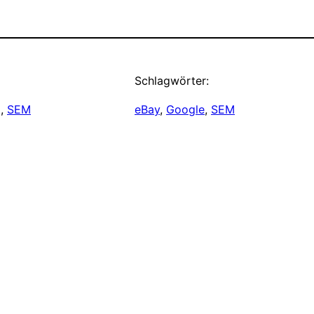
Schlagwörter:
g
, 
SEM
eBay
, 
Google
, 
SEM