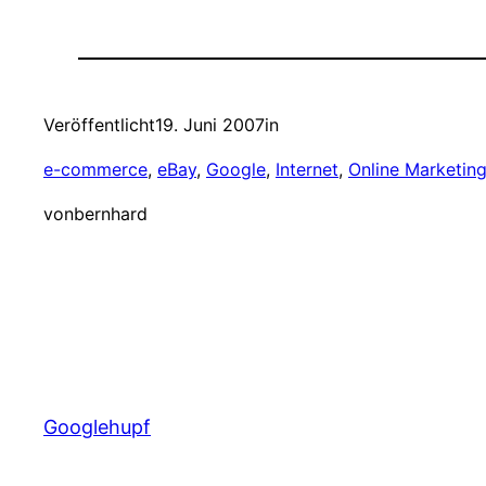
Veröffentlicht
19. Juni 2007
in
e-commerce
, 
eBay
, 
Google
, 
Internet
, 
Online Marketin
von
bernhard
Googlehupf