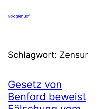
Zum
Inhalt
Googlehupf
springen
Schlagwort:
Zensur
Gesetz von
Benford beweist
Fälschung vom