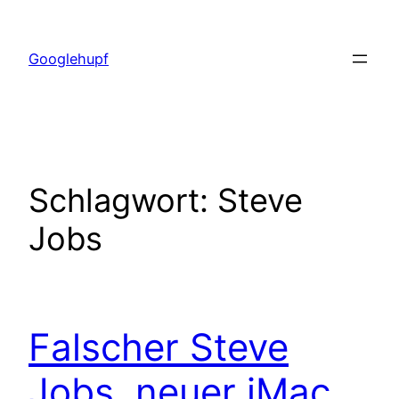
Zum
Inhalt
Googlehupf
springen
Schlagwort:
Steve
Jobs
Falscher Steve
Jobs, neuer iMac