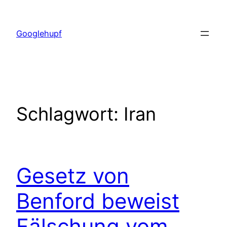
Zum
Inhalt
Googlehupf
springen
Schlagwort:
Iran
Gesetz von
Benford beweist
Fälschung vom