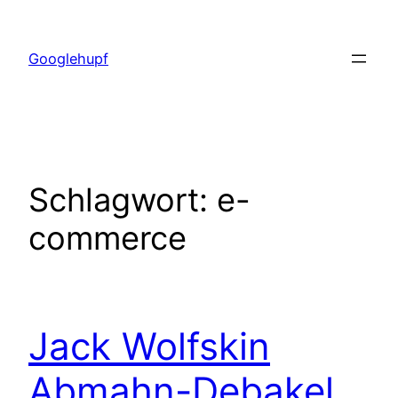
Zum
Inhalt
Googlehupf
springen
Schlagwort:
e-
commerce
Jack Wolfskin
Abmahn-Debakel