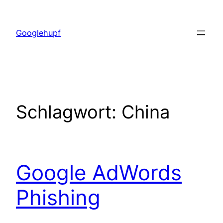
Zum
Inhalt
Googlehupf
springen
Schlagwort:
China
Google AdWords
Phishing