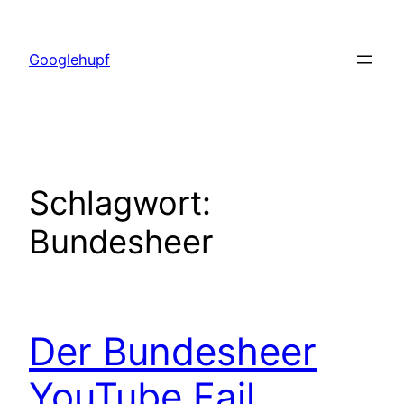
Zum
Inhalt
Googlehupf
springen
Schlagwort:
Bundesheer
Der Bundesheer
YouTube Fail